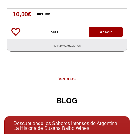
10,00
€
incl. IVA
Más
Añadir
No hay valoraciones.
Ver más
BLOG
Descubriendo los Sabores Intensos de Argentina:
La Historia de Susana Balbo Wines