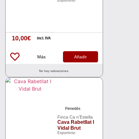
Espumoso
10,00
€
incl. IVA
Más
Añadir
No hay valoraciones.
Penedès
Finca Ca n’Estella
Cava Rabetllat I
Vidal Brut
Espumoso