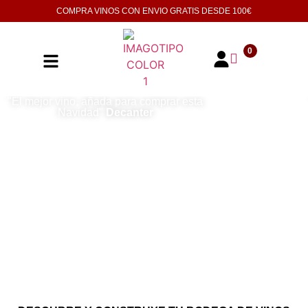
COMPRA VINOS CON ENVIO GRATIS DESDE
100€
0
"El mejor vino, añada para comprar esta
Navidad"
Decanter