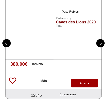
Las uvas provienen de viñedos de bajo rendimiento,
Paso Robles
con solo 1.5 a 2 toneladas por acre, lo que contribuye a
Patrimony
la intensidad y concentración del vino. La vinificación se
Caves des Lions 2020
lleva a cabo sin clarificación ni filtración, permitiendo
Tinto
una mayor complejidad y potencial de envejecimiento.
En nariz, despliega aromas intensos de crème de
cassis, arándanos, violetas, pimienta molida y un toque
de grafito. En boca, es un vino de cuerpo completo, con
una textura elegante y sedosa. Su estructura bien
380,00
€
integrada y su profundidad le otorgan un gran potencial
incl. IVA
de guarda, pudiendo evolucionar por más de 20 años.
Más
Información adicional
Añadir
Tipo
Tinto
5
1 Valoración
1
2
3
4
5
Variedad
Syrah