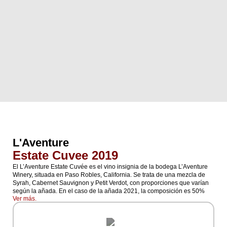
L'Aventure
Estate Cuvee 2019
El L’Aventure Estate Cuvée es el vino insignia de la bodega L’Aventure
Winery, situada en Paso Robles, California. Se trata de una mezcla de
Syrah, Cabernet Sauvignon y Petit Verdot, con proporciones que varían
según la añada. En el caso de la añada 2021, la composición es 50%
Ver más.
Syrah, 35% Cabernet Sauvignon y 15% Petit Verdot.
Las uvas provienen de viñedos de bajo rendimiento, con solo 1.5 a 2
toneladas por acre, lo que contribuye a la intensidad y concentración del