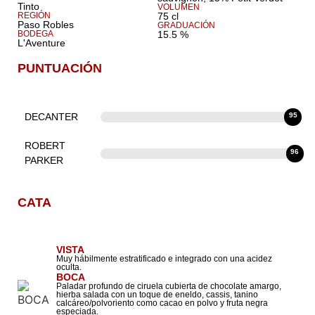
Tinto
VOLUMEN
REGIÓN
75 cl
Paso Robles
GRADUACIÓN
BODEGA
15.5 %
L'Aventure
PUNTUACIÓN
DECANTER
95
ROBERT
96
PARKER
CATA
VISTA
Muy hábilmente estratificado e integrado con una acidez
oculta.
BOCA
Paladar profundo de ciruela cubierta de chocolate amargo,
hierba salada con un toque de eneldo, cassis, tanino
calcáreo/polvoriento como cacao en polvo y fruta negra
especiada.