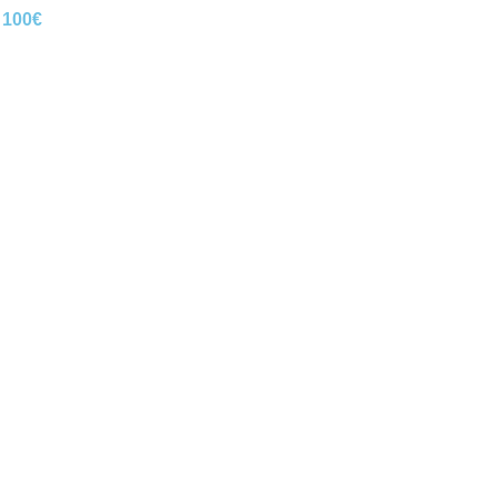
E
100€