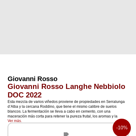
Giovanni Rosso
Giovanni Rosso Langhe Nebbiolo
DOC 2022
Esta mezcla de varios viñedos proviene de propiedades en Serralunga
d’Alba y la cercana Roddino, que tiene el mismo calibre de suelos
blancos. La fermentación se lleva a cabo en cemento, con una
maceración más corta para retener la pureza frutal, los aromas y la
Ver más.
bebibilidad. Seis meses en grandes barricas de roble esloveno le
otorgan un brillo sedoso y compuesto. Aquí hay una claridad de fruta
-
10%
jugosa, junto con especias de tono alto y perfume floral. El final tiene
notas de frutas moradas ácidas y una mineralidad tiza.