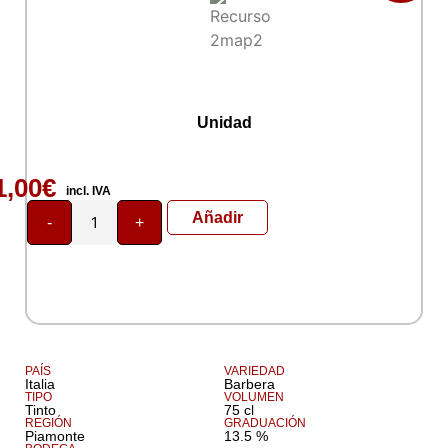
Giovanni Rosso
Unidad
1,00
€
incl. IVA
Añadir
-
+
PAÍS
VARIEDAD
Italia
Barbera
TIPO
VOLUMEN
Tinto
75 cl
REGIÓN
GRADUACIÓN
Piamonte
13.5 %