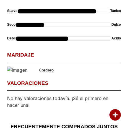
Suave
Tanico
Seco
Dulce
Debil
Acido
MARIDAJE
Cordero
VALORACIONES
No hay valoraciones todavía. ¡Sé el primero en
Calificación:
hacer una!
Descripción
Esta mezcla de varios viñedos proviene de
propiedades en Serralunga d’Alba y la cercana
Comentario:
FRECUENTEMENTE COMPRADOS JUNTOS